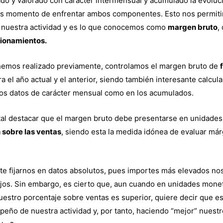
o y valorado con carácter intermensual y acumulado la evoluci
 momento de enfrentar ambos componentes. Esto nos permitir
de nuestra actividad y es lo que conocemos como
margen bruto
,
sionamientos.
emos realizado previamente, controlamos el margen bruto de
a el año actual y el anterior, siendo también interesante calcula
los datos de carácter mensual como en los acumulados.
l destacar que el margen bruto debe presentarse en unidades
 sobre las ventas
, siendo esta la medida idónea de evaluar má
e fijarnos en datos absolutos, pues importes más elevados nos
ijos. Sin embargo, es cierto que, aun cuando en unidades mone
 nuestro porcentaje sobre ventas es superior, quiere decir que
peño de nuestra actividad y, por tanto, haciendo “mejor” nuestr