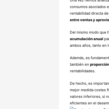
Una vez hemos analizad
consumos asociados es
rentabilidad directa 
entre ventas y aprovi
Del mismo modo que h
acumulación anual
par
ambos años, tanto en 
Además, es fundamenta
también en
proporción
rentabilidades.
De hecho, es important
mejor medida costes f
valores inferiores, si
eficientes en el desem