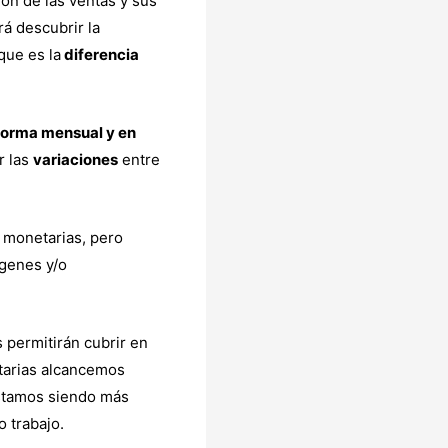
ón de las ventas y sus
á descubrir la
 que es la
diferencia
forma mensual y en
r las
variaciones
entre
 monetarias, pero
rgenes y/o
 permitirán cubrir en
tarias alcancemos
 estamos siendo más
o trabajo.