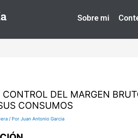
ía
Sobre mi
Cont
Y CONTROL DEL MARGEN BRUT
 SUS CONSUMOS
iera
/ Por
Juan Antonio Garcia
CIÓN